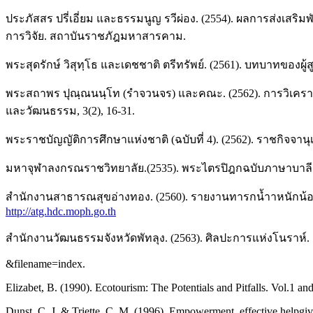
ประภัสสร ปรี่เอี่ยม และธรรมนูญ รวีผ่อง. (2554). ผลการส่งเส
การวิจัย. สถาบันราชภัฎมหาสารคาม.
พระสุดรักษ์ วิสุทฺโธ และเดชชาติ ตรีทรัพย์. (2561). บทบาท
พระสถาพร ปุณฺณนนฺโท (รำจวนจร) และคณะ. (2562). การวิเคร
และวัฒนธรรม, 3(2), 16-31.
พระราชบัญญัติการศึกษาแห่งชาติ (ฉบับที่ 4). (2562). ราชกิจจานุ
มหาจุฬาลงกรณราชวิทยาลัย.(2535). พระไตรปิฎกฉบับภาษาบาลี ฉ
สำนักงานสาธารณสุขอ่างทอง. (2560). รายงานทารกน้ำาหนักน้อยกว
http://atg.hdc.moph.go.th
สำนักงานวัฒนธรรมจังหวัดพัทลุง. (2563). ศิลปะการแห่งโนราห์. เร
&filename=index.
Elizabet, B. (1990). Ecotourism: The Potentials and Pitfalls. Vol.1 a
Dunst, C. J. & Triette, C. M. (1996). Empowerment, effective helpgiv