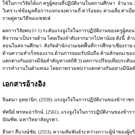
ใช้ในการวิจัยได้แก่ ครูผู้สอนที่ปฏิบัติงานในสถานศึกษา จำนว
วิเคราะห์ข้อมูลคือการแจกแจงความถี่ ค่าร้อยละ ค่าเฉลี่ย ค่า
รายคู่ตามวิธีของเชฟเฟ่
ผลการวิจัยพบว่า 1) ระดับแรงจูงใจในการปฏิบัติงานของครูผู้ส
พิจารณาเป็นรายด้าน โดยเรียงลำดับจากมากไปหาน้อย ดังนี้ ด้
สอนในสถานศึกษา สังกัดสำนักงานเขตพื้นที่การศึกษาเชียงราย 
ด้านความสำเร็จของงาน ด้านการยอมรับนับถือ ด้านลักษณะของง
แตกต่างกันอย่างมีนัยสำคัญทางสถิติ 3) ผลการเปรียบเทียบระด
การทำงานในตำแหน่ง โดยภาพรวมพบว่าแตกต่างกันอย่างมีนัยสำค
เอกสารอ้างอิง
จินตนา อุทยานิก. (2559). แรงจูงใจในการปฏิบัติงานของข้าราชก
ทัศนีย์ พรหมอารักษ์. (2561). แรงจูงใจในการปฏิบัติงานของข้า
บัณฑิต. มหาวิทยาลัยบูรพา.
ธีรดา สืบวงษ์ชัย. (2553). ความสัมพันธ์ระหว่างภาวะผู้นำของผ