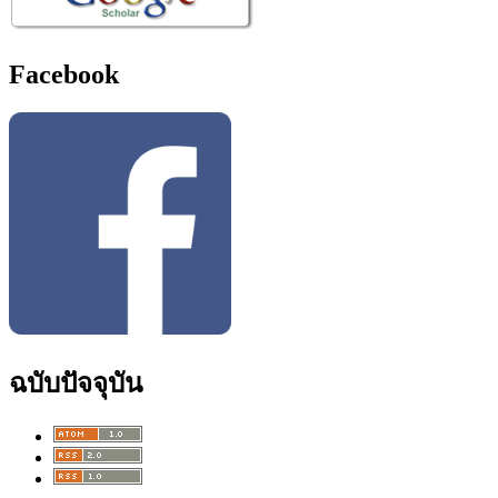
Facebook
ฉบับปัจจุบัน