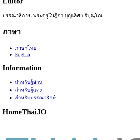
Editor
บรรณาธิการ: พระครูใบฎีกา บุญเลิศ ปริปุณฺโณ
ภาษา
ภาษาไทย
English
Information
สำหรับผู้อ่าน
สำหรับผู้แต่ง
สำหรับบรรณารักษ์
HomeThaiJO