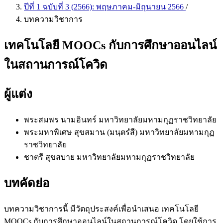
ปีที่ 1 ฉบับที่ 3 (2566): พฤษภาคม-มิถุนายน 2566
/
บทความวิชาการ
เทคโนโลยี MOOCs กับการศึกษาออนไลน์
ในสถานการณ์โควิด
ผู้แต่ง
พระสมพร นามอินทร์
มหาวิทยาลัยมหามกุฏราชวิทยาลัย
พระมหาพิเศษ สุขสมาน (มนฺตรํสี)
มหาวิทยาลัยมหามกุฏ
ราชวิทยาลัย
ชาตรี สุขสบาย
มหาวิทยาลัยมหามกุฏราชวิทยาลัย
บทคัดย่อ
บทความวิชาการนี้ มีวัตถุประสงค์เพื่อนำเสนอ เทคโนโลยี
MOOCs กับการศึกษาออนไลน์ในสถานการณ์โควิด โดยใช้การ