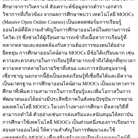
ศึกษาจาการวิเคราะห์ สังเคราะห์ข้อมูลจากตำรา เอกสาร
วิชาการที่เกี่ยวข้อง จากผลการศึกษาพบว่า เทคโนโลยี MOOCs
(Massive Open Online Courses) เป็นแพลตฟอร์มการเรียนรู้
ออนไลน์ที่มีความสำคัญในการศึกษาออนไลน์ในสถานการณ์
โควิด-19 ซึ่งช่วยให้ผู้เรียนสามารถเข้าถึงเนื้อหาการเรียนรู้ที่
หลากหลายและสอดคล้องกับความต้องการของตนได้อย่าง
ยืดหยุ่น การศึกษาออนไลน์ผ่าน MOOCs มีข้อได้เปรียบมาก เช่น
ความสะดวกสบายในการเรียนรู้ที่สามารถเข้าถึงได้ทุกที่ทุกเวลา
ความหลากหลายในรายวิชาที่เสนอ และการสนับสนุนจากผู้
เชี่ยวชาญ นอกจากนี้ยังเป็นแหล่งเรียนรู้ที่เชื่อถือได้และมีความ
เป็นมาตรฐาน การศึกษาออนไลน์ผ่าน MOOCs เป็นแนวทางการ
ศึกษาที่เพิ่มความสามารถในการเรียนรู้และเพิ่มโอกาสในการ
พัฒนาตนเองได้อย่างมีประสิทธิภาพในสังคมปัจจุบัน การขยาย
ผลเทคโนโลยี MOOCs ในวงกว้างทางการศึกษา มีหลายวิธีที่
สามารถทำได้ ตัวอย่างเช่นการส่งเสริมและสนับสนุนให้สถาบัน
การศึกษาใช้เทคโนโลยี MOOCs เป็นส่วนหนึ่งของการเรียนการ
สอนทางออนไลน์ ให้ความสำคัญในการพัฒนาและใช้
แพลตฟอร์ม MOOCs เพื่อเสริมสร้างการเรียนรู้แบบออนไลน์ที่