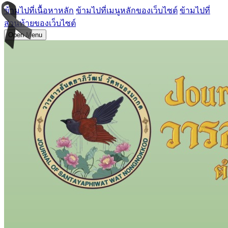
ข้ามไปที่เนื้อหาหลัก
ข้ามไปที่เมนูหลักของเว็บไซต์
ข้ามไปที่
ส่วนท้ายของเว็บไซต์
Open Menu