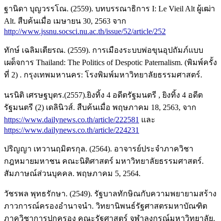
ฐานิดา บุญวรรโณ. (2559). บทบรรณาธิการ I: Le Vieil Alt ผู้เฒ่า
Alt. สืบค้นเมื่อ เมษายน 30, 2563 จาก
http://www.jssnu.socsci.nu.ac.th/issue/52/article/252
ทักษ์ เฉลิมเตียรณ. (2559). การเมืองระบบพ่อขุนอุปถัมภ์แบบ
เผด็จการ Thailand: The Politics of Despotic Paternalism. (พิมพ์ครั้ง
ที่ 2) . กรุงเทพมหานคร: โรงพิมพ์มหาวิทยาลัยธรรมศาสตร์.
นรนิติ เศรษฐบุตร.(2557).ยิงทิ้ง 4 อดีตรัฐมนตรี , ยิงทิ้ง 4 อดีต
รัฐมนตรี (2) เดลินิวส์. สืบค้นเมื่อ พฤษภาคม 18, 2563, จาก
https://www.dailynews.co.th/article/222581
และ
https://www.dailynews.co.th/article/224231
ปริญญา เทวานฤมิตรกุล. (2564). อาจารย์ประจำภาควิชา
กฎหมายมหาชน คณะนิติศาสตร์ มหาวิทยาลัยธรรมศาสตร์.
สัมภาษณ์ส่วนบุคคล. พฤษภาคม 5, 2564.
วัชรพล พุทธรักษา. (2549). รัฐบาลทักษิณกับความพยายามสร้าง
ภาวการณ์ครองอำนาจนำ. วิทยานิพนธ์รัฐศาสตรมหาบัณฑิต
ภาควิชาการปกครอง คณะรัฐศาสตร์ จุฬาลงกรณ์มหาวิทยาลัย.