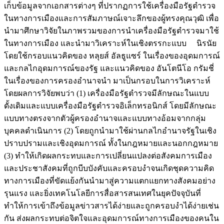
เก็บข้อมูลจากเอกสารต่างๆ ที่ปรากฏการใช้เครื่องมือรัฐตำรวจ
ในทางการเมืองและการสัมภาษณ์เจาะลึกของผู้ทรงคุณวุฒิ เพื่อ
นำมาศึกษาวิจัยในภาพรวมของการนำเครื่องมือรัฐตำรวจมาใช้
ในทางการเมือง และนำมาวิเคราะห์ในเชิงตรรกะแบบ นิรนัย
โดยใช้กรอบแนวคิดของ หลุยส์ อัลธูแซร์ ในเรื่องของอุดมการณ์
และกลไกอุดมการณ์ของรัฐ และแนวคิดของ อันโตนีโอ กรัมชี่
ในเรื่องของการครองอำนาจนำ มาเป็นกรอบในการวิเคราะห์
โดยผลการวิจัยพบว่า (1) เครื่องมือรัฐตำรวจมีลักษณะในแบบ
ดั้งเดิมและแบบเครื่องมือรัฐตำรวจอิเล็กทรอนิกส์ โดยมีลักษณะ
แบบทางตรงจากตัวผู้ครองอำนาจและแบบทางอ้อมจากกลุ่ม
บุคคลดำเนินการ (2) โดยถูกนำมาใช้ผ่านกลไกอำนาจรัฐในเชิง
ปราบปรามและเชิงอุดมการณ์ ทั้งในกฎหมายและนอกกฎหมาย
(3) ทำให้เกิดผลกระทบและการเปลี่ยนแปลงต่อสังคมการเมือง
และประชาสังคมที่ถูกบีบบังคับและครอบงำจนเกิดชุดความคิด
ทางการเมืองที่ขัดแย้งกันนำมาสู่ความแตกแยกทางสังคมอย่าง
รุนแรง และยิ่งเทคโนโลยีการสื่อสารสนเทศในยุคปัจจุบันที่
ทำให้การเข้าถึงข้อมูลข่าวสารได้ง่ายและถูกครอบงำได้ง่ายเช่น
กัน ส่งผลกระทบต่อจิตใจและอุดมการณ์ทางการเมืองของคนใน