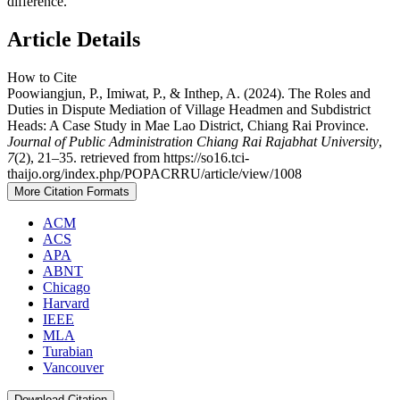
difference.
Article Details
How to Cite
Poowiangjun, P., Imiwat, P., & Inthep, A. (2024). The Roles and
Duties in Dispute Mediation of Village Headmen and Subdistrict
Heads: A Case Study in Mae Lao District, Chiang Rai Province.
Journal of Public Administration Chiang Rai Rajabhat University
,
7
(2), 21–35. retrieved from https://so16.tci-
thaijo.org/index.php/POPACRRU/article/view/1008
More Citation Formats
ACM
ACS
APA
ABNT
Chicago
Harvard
IEEE
MLA
Turabian
Vancouver
Download Citation