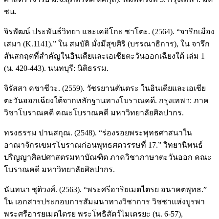
ชน.
จิรพัฒน์ ประพันธ์วิทยา และเคอิโกะ ซาโตะ. (2564). “จารึกเมือง
เสมา (K.1141).” ใน สมบัติ มั่งมีสุขศิริ (บรรณาธิการ), ใน จารึก
สันสกฤตที่สำคัญในอินเดียและเอเชียตะวันออกเฉียงใต้ เล่ม 1
(น. 420-443). นนทบุรี: นิติธรรม.
จิรัสสา คชาชีวะ. (2559). วัชรยานตันตระ ในอินเดียและเอเชีย
ตะวันออกเฉียงใต้จากหลักฐานทางโบราณคดี. กรุงเทพฯ: ภาค
วิชาโบราณคดี คณะโบราณคดี มหาวิทยาลัยศิลปากร.
ทรงธรรม ปานสกุณ. (2548). “ร่องรอยพระพุทธศาสนาใน
อาณาจักรเขมรโบราณก่อนพุทธศตวรรษที่ 17.” วิทยานิพนธ์
ปริญญาศิลปศาสตรมหาบัณฑิต ภาควิชาภาษาตะวันออก คณะ
โบราณคดี มหาวิทยาลัยศิลปากร.
นันทนา ชุติวงศ์. (2563). “พระศรีอาริยเมตไตรย อนาคตพุทธ.”
ใน เอกสารประกอบการสัมมนาทางวิชาการ วิชชาแห่งบูรพา
พระศรีอารยเมตไตรย พระโพธิสัตว์ไมเตรยะ (น. 6-57),