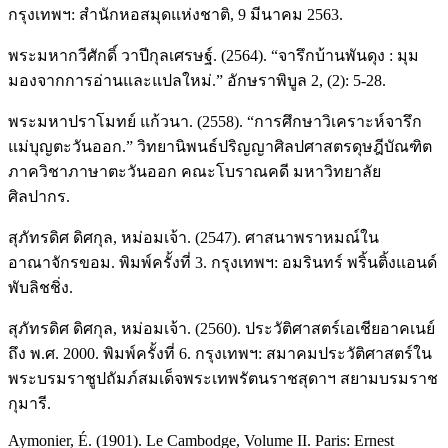
กรุงเทพฯ: สำนักหอสมุดแห่งชาติ, 9 มีนาคม 2563.
พระมหากวีศักดิ์ วาปีกุลเศรษฐ์. (2564). “จารึกบ้านพันดุง : มุม
มองจากการอ่านและแปลใหม่.” อักษราพิบูล 2, (2): 5-28.
พระมหาปราโมทย์ แก้วนา. (2558). “การศึกษาวิเคราะห์จารึก
แม่บุญตะวันออก.” วิทยานิพนธ์ปริญญาศิลปศาสตรดุษฎีบัณฑิต
ภาควิชาภาษาตะวันออก คณะโบราณคดี มหาวิทยาลัย
ศิลปากร.
สุภัทรดิศ ดิศกุล, หม่อมเจ้า. (2547). ศาสนาพราหมณ์ใน
อาณาจักรขอม. พิมพ์ครั้งที่ 3. กรุงเทพฯ: อมรินทร์ พริ้นติ้งแอนด์
พับลิชชิ่ง.
สุภัทรดิศ ดิศกุล, หม่อมเจ้า. (2560). ประวัติศาสตร์เอเชียอาคเนย์
ถึง พ.ศ. 2000. พิมพ์ครั้งที่ 6. กรุงเทพฯ: สมาคมประวัติศาสตร์ใน
พระบรมราชูปถัมภ์สมเด็จพระเทพรัตนราชสุดาฯ สยามบรมราช
กุมารี.
Aymonier, É. (1901). Le Cambodge, Volume II. Paris: Ernest