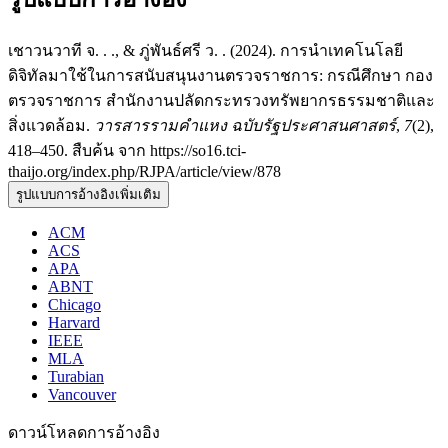
เชาวนวาที จ. . ., & ภู่พันธ์ศรี ว. . (2024). การนำเทคโนโลยี
ดิจิทัลมาใช้ในการสนับสนุนงานตรวจราชการ: กรณีศึกษา กอง
ตรวจราชการ สำนักงานปลัดกระทรวงทรัพยากรธรรมชาติและ
สิ่งแวดล้อม.
วารสารรามคำแหง ฉบับรัฐประศาสนศาสตร์
,
7
(2),
418–450. สืบค้น จาก https://so16.tci-
thaijo.org/index.php/RJPA/article/view/878
รูปแบบการอ้างอิงเพิ่มเติม
ACM
ACS
APA
ABNT
Chicago
Harvard
IEEE
MLA
Turabian
Vancouver
ดาวน์โหลดการอ้างอิง