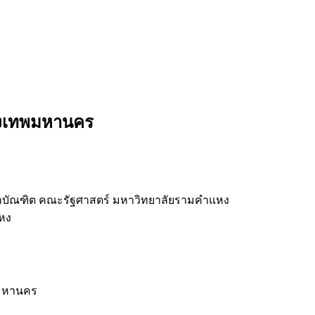
ุงเทพมหานคร
าบัณฑิต คณะรัฐศาสตร์ มหาวิทยาลัยรามคำแหง
หง
พมหานคร