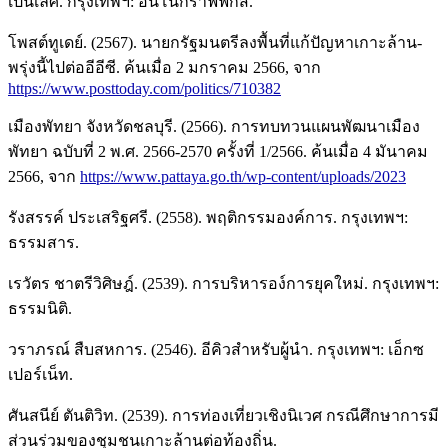
เป็นเลิศ. กรุงเทพฯ: อินโนกราฟฟิกส์.
โพสต์ทูเดย์. (2567). นายกรัฐมนตรีลงพื้นที่แก้ปัญหาเกาะล้าน-
พรุ่งนี้ไปต่ออีอีซี. ค้นเมื่อ 2 มกราคม 2566, จาก
https://www.posttoday.com/politics/710382
เมืองพัทยา จังหวัดชลบุรี. (2566). การทบทวนแผนพัฒนาเมือง
พัทยา ฉบับที่ 2 พ.ศ. 2566-2570 ครั้งที่ 1/2566. ค้นเมื่อ 4 มันาคม
2566, จาก
https://www.pattaya.go.th/wp-content/uploads/2023
รังสรรค์ ประเสริฐศรี. (2558). พฤติกรรมองค์การ. กรุงเทพฯ:
ธรรมสาร.
เรวัตร ชาตรีวิศิษฎ์. (2539). การบริหารอง์การยุคใหม่. กรุงเทพฯ:
ธรรมนิติ.
วราภรณ์ สืบสหการ. (2546). อีคิวสำหรับผู้นำ. กรุงเทพฯ: เอ็กซ
เปอร์เน็ท.
ศันสนีย์ ตันติวิท. (2539). การท่องเที่ยวเชิงนิเวศ กรณีศึกษาการมี
ส่วนร่วมของชุมชนเกาะล้านต่อท้องถิ่น.