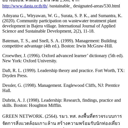
http://www.dasta.or.th/th/
/sustainable_ designated-areas/530.html
Adnyana G., Wiryawan, W. G., Surata, S. P. K., and Sumantra, K.
(2020). Community participation on wastewater treatment plant
development in Bajera village. International Journal of Applied
Science and Sustainable Development, 2(2), 11-18.
Bateman, T. S., and Snell, S. A. (1999). Management: Building
competitive advantage (4th ed.). Boston: Irwin McGraw-Hill.
Croewther, J. (1996). Oxford advanced learner’ dictionary (5th ed).
New York: Oxford University.
Daft, R. L. (1999). Leadership theory and practice. Fort Worth, TX:
Dryden Press.
Dessler, G. (1998). Management. Englewood Cliffs, NJ: Prentice
Hall.
Dubrin, A. J. (1998). Leadership: Research, findings, practice and
skills. Boston: Houghton Mifflin.
GREEN NETWORK. (2564). รมว. ทส. ลงพื้นที่ตรวจระบบการ
จัดการสิ่งแวดล้อมเกาะล้าน สร้างความพร้อมรับนักท่องเที่ยว