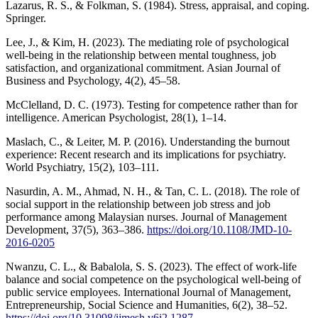
Lazarus, R. S., & Folkman, S. (1984). Stress, appraisal, and coping.
Springer.
Lee, J., & Kim, H. (2023). The mediating role of psychological
well-being in the relationship between mental toughness, job
satisfaction, and organizational commitment. Asian Journal of
Business and Psychology, 4(2), 45–58.
McClelland, D. C. (1973). Testing for competence rather than for
intelligence. American Psychologist, 28(1), 1–14.
Maslach, C., & Leiter, M. P. (2016). Understanding the burnout
experience: Recent research and its implications for psychiatry.
World Psychiatry, 15(2), 103–111.
Nasurdin, A. M., Ahmad, N. H., & Tan, C. L. (2018). The role of
social support in the relationship between job stress and job
performance among Malaysian nurses. Journal of Management
Development, 37(5), 363–386.
https://doi.org/10.1108/JMD-10-
2016-0205
Nwanzu, C. L., & Babalola, S. S. (2023). The effect of work-life
balance and social competence on the psychological well-being of
public service employees. International Journal of Management,
Entrepreneurship, Social Science and Humanities, 6(2), 38–52.
https://doi.org/10.31098/ijmesh.v6i2.1287