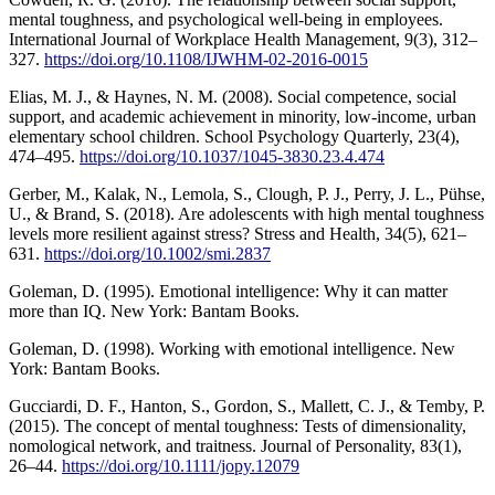
mental toughness, and psychological well-being in employees.
International Journal of Workplace Health Management, 9(3), 312–
327.
https://doi.org/10.1108/IJWHM-02-2016-0015
Elias, M. J., & Haynes, N. M. (2008). Social competence, social
support, and academic achievement in minority, low-income, urban
elementary school children. School Psychology Quarterly, 23(4),
474–495.
https://doi.org/10.1037/1045-3830.23.4.474
Gerber, M., Kalak, N., Lemola, S., Clough, P. J., Perry, J. L., Pühse,
U., & Brand, S. (2018). Are adolescents with high mental toughness
levels more resilient against stress? Stress and Health, 34(5), 621–
631.
https://doi.org/10.1002/smi.2837
Goleman, D. (1995). Emotional intelligence: Why it can matter
more than IQ. New York: Bantam Books.
Goleman, D. (1998). Working with emotional intelligence. New
York: Bantam Books.
Gucciardi, D. F., Hanton, S., Gordon, S., Mallett, C. J., & Temby, P.
(2015). The concept of mental toughness: Tests of dimensionality,
nomological network, and traitness. Journal of Personality, 83(1),
26–44.
https://doi.org/10.1111/jopy.12079