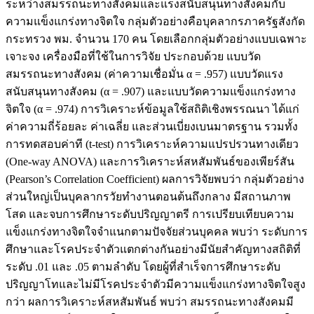
ระหว่างสมรรถนะทางสังคมและแรงสนับสนุนทางสังคมกับ
ความแข็งแกร่งทางจิตใจ กลุ่มตัวอย่างคือบุคลากรภาครัฐสังกัด
กระทรวง พม. จำนวน 170 คน โดยเลือกกลุ่มตัวอย่างแบบเฉพาะ
เจาะจง เครื่องมือที่ใช้ในการวิจัย ประกอบด้วย แบบวัด
สมรรถนะทางสังคม (ค่าความเชื่อมั่น α = .957) แบบวัดแรง
สนับสนุนทางสังคม (α = .907) และแบบวัดความแข็งแกร่งทาง
จิตใจ (α = .974) การวิเคราะห์ข้อมูลใช้สถิติเชิงพรรณนา ได้แก่
ค่าความถี่ร้อยละ ค่าเฉลี่ย และส่วนเบี่ยงเบนมาตรฐาน รวมทั้ง
การทดสอบค่าที (t-test) การวิเคราะห์ความแปรปรวนทางเดียว
(One-way ANOVA) และการวิเคราะห์สหสัมพันธ์ของเพียร์สัน
(Pearson’s Correlation Coefficient) ผลการวิจัยพบว่า กลุ่มตัวอย่าง
ส่วนใหญ่เป็นบุคลากรวัยทำงานตอนต้นถึงกลาง มีสถานภาพ
โสด และจบการศึกษาระดับปริญญาตรี การเปรียบเทียบความ
แข็งแกร่งทางจิตใจจำแนกตามปัจจัยส่วนบุคคล พบว่า ระดับการ
ศึกษาและโรคประจำตัวแตกต่างกันอย่างมีนัยสำคัญทางสถิติที่
ระดับ .01 และ .05 ตามลำดับ โดยผู้ที่สำเร็จการศึกษาระดับ
ปริญญาโทและไม่มีโรคประจำตัวมีความแข็งแกร่งทางจิตใจสูง
กว่า ผลการวิเคราะห์สหสัมพันธ์ พบว่า สมรรถนะทางสังคมมี