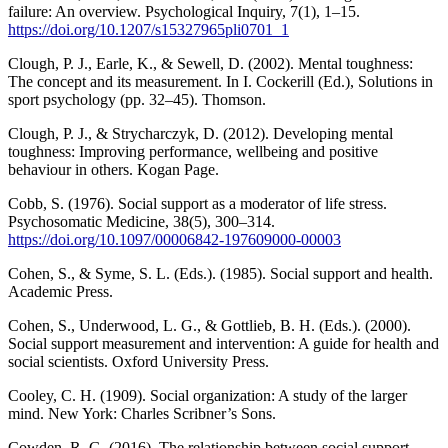
failure: An overview. Psychological Inquiry, 7(1), 1–15.
https://doi.org/10.1207/s15327965pli0701_1
Clough, P. J., Earle, K., & Sewell, D. (2002). Mental toughness:
The concept and its measurement. In I. Cockerill (Ed.), Solutions in
sport psychology (pp. 32–45). Thomson.
Clough, P. J., & Strycharczyk, D. (2012). Developing mental
toughness: Improving performance, wellbeing and positive
behaviour in others. Kogan Page.
Cobb, S. (1976). Social support as a moderator of life stress.
Psychosomatic Medicine, 38(5), 300–314.
https://doi.org/10.1097/00006842-197609000-00003
Cohen, S., & Syme, S. L. (Eds.). (1985). Social support and health.
Academic Press.
Cohen, S., Underwood, L. G., & Gottlieb, B. H. (Eds.). (2000).
Social support measurement and intervention: A guide for health and
social scientists. Oxford University Press.
Cooley, C. H. (1909). Social organization: A study of the larger
mind. New York: Charles Scribner’s Sons.
Cowden, R. G. (2016). The relationship between social support,