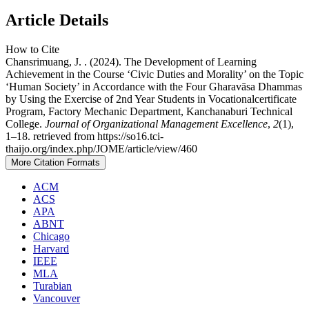
Article Details
How to Cite
Chansrimuang, J. . (2024). The Development of Learning
Achievement in the Course ‘Civic Duties and Morality’ on the Topic
‘Human Society’ in Accordance with the Four Gharavāsa Dhammas
by Using the Exercise of 2nd Year Students in Vocationalcertificate
Program, Factory Mechanic Department, Kanchanaburi Technical
College.
Journal of Organizational Management Excellence
,
2
(1),
1–18. retrieved from https://so16.tci-
thaijo.org/index.php/JOME/article/view/460
More Citation Formats
ACM
ACS
APA
ABNT
Chicago
Harvard
IEEE
MLA
Turabian
Vancouver