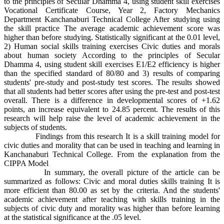
to the principles of Secular Dhamma 4, using student skill exercises
Vocational Certificate Course, Year 2, Factory Mechanics
Department Kanchanaburi Technical College After studying using
the skill practice The average academic achievement score was
higher than before studying. Statistically significant at the 0.01 level,
2) Human social skills training exercises Civic duties and morals
about human society According to the principles of Secular
Dhamma 4, using student skill exercises E1/E2 efficiency is higher
than the specified standard of 80/80 and 3) results of comparing
students' pre-study and post-study test scores. The results showed
that all students had better scores after using the pre-test and post-test
overall. There is a difference in developmental scores of +1.62
points, an increase equivalent to 24.85 percent. The results of this
research will help raise the level of academic achievement in the
subjects of students.
Findings from this research It is a skill training model for
civic duties and morality that can be used in teaching and learning in
Kanchanaburi Technical College. From the explanation from the
CIPPA Model
In summary, the overall picture of the article can be
summarized as follows: Civic and moral duties skills training It is
more efficient than 80.00 as set by the criteria. And the students'
academic achievement after teaching with skills training in the
subjects of civic duty and morality was higher than before learning
at the statistical significance at the .05 level.