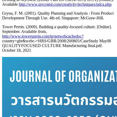
Available
http://www.mycoted.com/creativity/techniques/pdca.php
Gryna, F. M. (2001). Quality Planning and Analysis : From Product
Development Through Use. 4th ed. Singapore: McGraw-Hill.
Tower Perrin. (2009). Building a quality-focused culture. [Online].
September. Available from,
http://www.towersperin.com/tp/getwebcachedoc?
country=gbr&webc-=HRS/GBR/2008/200805/CaseStudy May08
QUALITYFOCUSED CULTURE Manufacturing final.pdf.
October 18, 2021