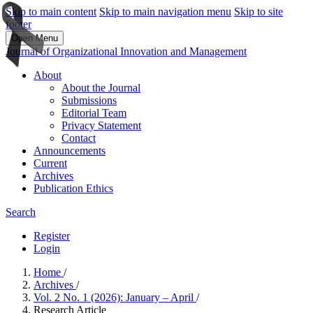
Skip to main content
Skip to main navigation menu
Skip to site
footer
Open Menu
Journal of Organizational Innovation and Management
About
About the Journal
Submissions
Editorial Team
Privacy Statement
Contact
Announcements
Current
Archives
Publication Ethics
Search
Register
Login
Home
/
Archives
/
Vol. 2 No. 1 (2026): January – April
/
Research Article