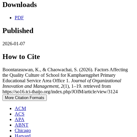
Downloads
PDF
Published
2026-01-07
How to Cite
Boontarasuwan, K., & Chaowachai, S. (2026). Factors Affecting
the Quality Culture of School for Kamphaengphet Primary
Educational Service Area Office 1.
Journal of Organizational
Innovation and Management
,
2
(1), 1–19. retrieved from
https://so16.tci-thaijo.org/index.php/JOIM/article/view/3124
More Citation Formats
ACM
ACS
APA
ABNT
Chicago
Harvard