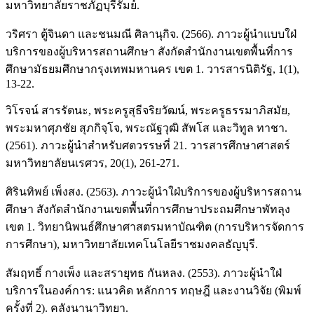
มหาวิทยาลัยราชภัฏบุรีรัมย์.
วริศรา ตู้จินดา และชนมณี ศิลานุกิจ. (2566). ภาวะผู้นำแบบใฝ่
บริการของผู้บริหารสถานศึกษา สังกัดสำนักงานเขตพื้นที่การ
ศึกษามัธยมศึกษากรุงเทพมหานคร เขต 1. วารสารนิติรัฐ, 1(1),
13-22.
วิโรจน์ สารรัตนะ, พระครูสุธีจริยวัฒน์, พระครูธรรมาภิสมัย,
พระมหาศุภชัย สุภกิจฺโจ, พระณัฐวุฒิ สัพโส และวิทูล ทาชา.
(2561). ภาวะผู้นำสำหรับศตวรรษที่ 21. วารสารศึกษาศาสตร์
มหาวิทยาลัยนเรศวร, 20(1), 261-271.
ศิรินทิพย์ เพ็งสง. (2563). ภาวะผู้นำใฝ่บริการของผู้บริหารสถาน
ศึกษา สังกัดสำนักงานเขตพื้นที่การศึกษาประถมศึกษาพัทลุง
เขต 1. วิทยานิพนธ์ศึกษาศาสตรมหาบัณฑิต (การบริหารจัดการ
การศึกษา), มหาวิทยาลัยเทคโนโลยีราชมงคลธัญบุรี.
สัมฤทธิ์ กางเพ็ง และสรายุทธ กันหลง. (2553). ภาวะผู้นำใฝ่
บริการในองค์การ: แนวคิด หลักการ ทฤษฎี และงานวิจัย (พิมพ์
ครั้งที่ 2). คลังนานาวิทยา.