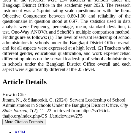
Bangkapi District Office in the academic year 2023. The research
instrument was a 5-point rating scale questionnaire with the Item-
Objective Congruence between 0.80-1.00 and reliability of the
questionnaire in question stood at 0.97. The statistics used in data
analysis were frequency, percentage, mean, standard deviation,
t
-
test, One-Way ANOVA and Scheffé’s multiple comparison method.
Findings are as follows: (1) The level of servant leadership of school
administrators in schools under the Bangkapi District Office overall
and for all aspects were expressed at a high level. (2) Teachers with
different gender, educational qualification, and work experiencehad
different opinions on the servant leadership of school administrators
in schools under the Bangkapi District Office overall and each
aspect were significantly different at the .05 level.
Article Details
How to Cite
Jitram, N., & Silanookit, C. (2024). Servant Leadership of School
Administrators in Schools Under the Bangkapi District Office.
City
State Journal
,
1
(2), 11–22. retrieved from https://so16.tci-
thaijo.org/index.php/CS_J/article/view/275
More Citation Formats
ACM