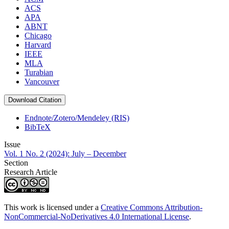
ACS
APA
ABNT
Chicago
Harvard
IEEE
MLA
Turabian
Vancouver
Download Citation
Endnote/Zotero/Mendeley (RIS)
BibTeX
Issue
Vol. 1 No. 2 (2024): July – December
Section
Research Article
This work is licensed under a
Creative Commons Attribution-
NonCommercial-NoDerivatives 4.0 International License
.