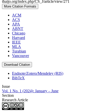
thaijo.org/index.php/CS_J/article/view/271
More Citation Formats
ACM
ACS
APA
ABNT
Chicago
Harvard
IEEE
MLA
Turabian
Vancouver
Download Citation
Endnote/Zotero/Mendeley (RIS)
BibTeX
Issue
Vol. 1 No. 1 (2024): January – June
Section
Research Article