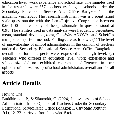
education level, work experience and school size. The samples used
in the research were 357 teachers teaching in schools under the
Secondary Educational Service Area Office Bangkok 1 in the
academic year 2023. The research instrument was a 5-point rating
scale questionnaire with the Item-Objective Congruence between
0.60-1.00 and reliability of the questionnaire in question stood at
0.98. The statistics used in data analysis were frequency, percentage,
mean, standard deviation,
t
-test, One-Way ANOVA and Scheffé’s
multiple comparison method. Findings are as follows: (1) The level
of innovatorship of school administrators in the opinion of teachers
under the Secondary Educational Service Area Office Bangkok 1
overall and for all aspects were expressed at a high level. (2)
Teachers who differed in education level, work experience and
school size did not exhibited concomitant differences in their
opinions of innovatorship of school administrators overall and for all
aspects.
Article Details
How to Cite
Buddhiranon, P., & Silanookit, C. (2024). Innovatorship of School
Administrators in the Opinion of Teachers Under the Secondary
Educational Service Area Office Bangkok 1.
City State Journal
,
1
(1), 12–22. retrieved from https://so16.tci-