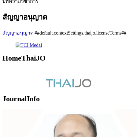
บทความวิชาการ
สัญญาอนุญาต
สัญญาอนุญาต
##default.contextSettings.thaijo.licenseTerms##
HomeThaiJO
JournalInfo