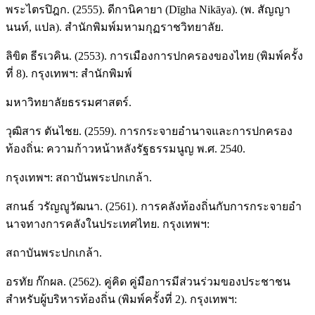
พระไตรปิฎก. (2555). ดีกานิคายา (Dīgha Nikāya). (พ. สัญญา
นนท์, แปล). สำนักพิมพ์มหามกุฏราชวิทยาลัย.
ลิขิต ธีรเวคิน. (2553). การเมืองการปกครองของไทย (พิมพ์ครั้ง
ที่ 8). กรุงเทพฯ: สำนักพิมพ์
มหาวิทยาลัยธรรมศาสตร์.
วุฒิสาร ตันไชย. (2559). การกระจายอำนาจและการปกครอง
ท้องถิ่น: ความก้าวหน้าหลังรัฐธรรมนูญ พ.ศ. 2540.
กรุงเทพฯ: สถาบันพระปกเกล้า.
สกนธ์ วรัญญูวัฒนา. (2561). การคลังท้องถิ่นกับการกระจายอำ
นาจทางการคลังในประเทศไทย. กรุงเทพฯ:
สถาบันพระปกเกล้า.
อรทัย ก๊กผล. (2562). คู่คิด คู่มือการมีส่วนร่วมของประชาชน
สำหรับผู้บริหารท้องถิ่น (พิมพ์ครั้งที่ 2). กรุงเทพฯ: