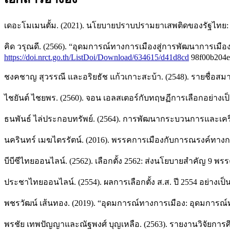
เดอะโมเมนตั้ม. (2021). นโยบายปราบปรามยาเสพติดของรัฐไทย:
คิด วรุณดี. (2566). “อุดมการณ์ทางการเมืองสู่การพัฒนาการเมือ
https://doi.nrct.go.th/ListDoi/Download/634615/d41d8cd
98f00b204e
ชงคชาญ สุวรรณี และอริยธัช แก้วเกาะสะบ้า. (2548). รายชื่อส
ไชยันต์ ไชยพร. (2560). จอน เอลสเตอร์กับทฤษฏีการเลือกอย่างเป็นเห
ธนพันธ์ ไล่ประกอบทรัพย์. (2564). การพัฒนากระบวนการและเ
นครินทร์ เมฆไตรรัตน์. (2016). พรรคการเมืองกับการณรงค์ทางก
บีบีซีไทยออนไลน์. (2562). เลือกตั้ง 2562: ส่งนโยบายสำคัญ 9 พร
ประชาไทยออนไลน์. (2554). ผลการเลือกตั้ง ส.ส. ปี 2554 อย่างเ
พชรวัฒน์ เส้นทอง. (2019). “อุดมการณ์ทางการเมือง: อุดมการ
พรชัย เทพปัญญาและณัฐพงศ์ บุญเหลือ. (2563). รายงานวิจัยกา