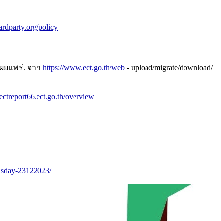
ardparty.org/policy
เผยแพร่. จาก
https://www.ect.go.th/web
- upload/migrate/download/
//ectreport66.ect.go.th/overview
thisday-23122023/