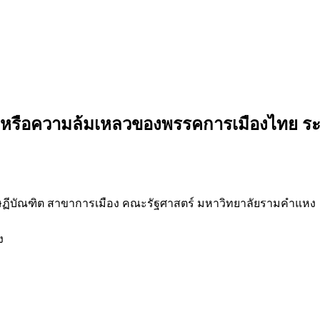
จหรือความล้มเหลวของพรรคการเมืองไทย ระห
ษฏีบัณฑิต สาขาการเมือง คณะรัฐศาสตร์ มหาวิทยาลัยรามคำแหง
ง