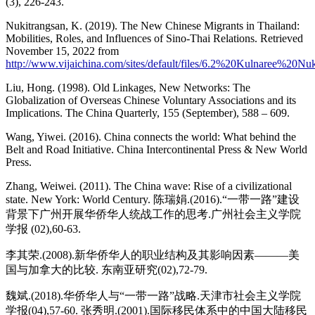
(3), 226-243.
Nukitrangsan, K. (2019). The New Chinese Migrants in Thailand:
Mobilities, Roles, and Influences of Sino-Thai Relations. Retrieved
November 15, 2022 from
http://www.vijaichina.com/sites/default/files/6.2%20Kulnaree%20Nuk
Liu, Hong. (1998). Old Linkages, New Networks: The
Globalization of Overseas Chinese Voluntary Associations and its
Implications. The China Quarterly, 155 (September), 588 – 609.
Wang, Yiwei. (2016). China connects the world: What behind the
Belt and Road Initiative. China Intercontinental Press & New World
Press.
Zhang, Weiwei. (2011). The China wave: Rise of a civilizational
state. New York: World Century. 陈瑞娟.(2016).“一带一路”建设
背景下广州开展华侨华人统战工作的思考.广州社会主义学院
学报 (02),60-63.
李其荣.(2008).新华侨华人的职业结构及其影响因素———美
国与加拿大的比较. 东南亚研究(02),72-79.
魏斌.(2018).华侨华人与“一带一路”战略.天津市社会主义学院
学报(04),57-60. 张秀明.(2001).国际移民体系中的中国大陆移民