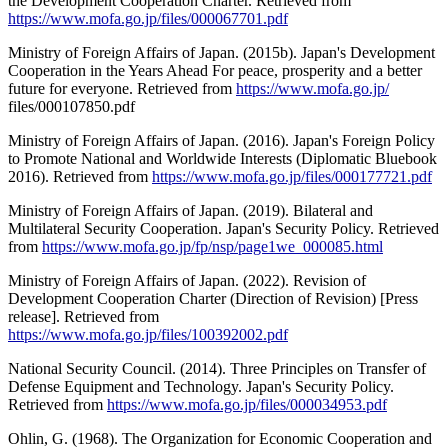
the Development Cooperation Charter. Retrieved from
https://www.mofa.go.jp/files/000067701.pdf
Ministry of Foreign Affairs of Japan. (2015b). Japan's Development
Cooperation in the Years Ahead For peace, prosperity and a better
future for everyone. Retrieved from
https://www.mofa.go.jp/
files/000107850.pdf
Ministry of Foreign Affairs of Japan. (2016). Japan's Foreign Policy
to Promote National and Worldwide Interests (Diplomatic Bluebook
2016). Retrieved from
https://www.mofa.go.jp/files/000177721.pdf
Ministry of Foreign Affairs of Japan. (2019). Bilateral and
Multilateral Security Cooperation. Japan's Security Policy. Retrieved
from
https://www.mofa.go.jp/fp/nsp/page1we_000085.html
Ministry of Foreign Affairs of Japan. (2022). Revision of
Development Cooperation Charter (Direction of Revision) [Press
release]. Retrieved from
https://www.mofa.go.jp/files/100392002.pdf
National Security Council. (2014). Three Principles on Transfer of
Defense Equipment and Technology. Japan's Security Policy.
Retrieved from
https://www.mofa.go.jp/files/000034953.pdf
Ohlin, G. (1968). The Organization for Economic Cooperation and