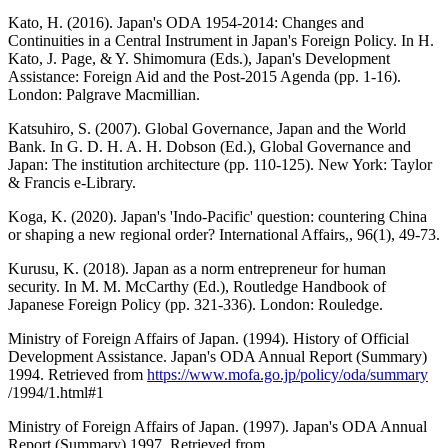
Kato, H. (2016). Japan's ODA 1954-2014: Changes and
Continuities in a Central Instrument in Japan's Foreign Policy. In H.
Kato, J. Page, & Y. Shimomura (Eds.), Japan's Development
Assistance: Foreign Aid and the Post-2015 Agenda (pp. 1-16).
London: Palgrave Macmillian.
Katsuhiro, S. (2007). Global Governance, Japan and the World
Bank. In G. D. H. A. H. Dobson (Ed.), Global Governance and
Japan: The institution architecture (pp. 110-125). New York: Taylor
& Francis e-Library.
Koga, K. (2020). Japan's 'Indo-Pacific' question: countering China
or shaping a new regional order? International Affairs,, 96(1), 49-73.
Kurusu, K. (2018). Japan as a norm entrepreneur for human
security. In M. M. McCarthy (Ed.), Routledge Handbook of
Japanese Foreign Policy (pp. 321-336). London: Rouledge.
Ministry of Foreign Affairs of Japan. (1994). History of Official
Development Assistance. Japan's ODA Annual Report (Summary)
1994. Retrieved from
https://www.mofa.go.jp/policy/oda/summary
/1994/1.html#1
Ministry of Foreign Affairs of Japan. (1997). Japan's ODA Annual
Report (Summary) 1997. Retrieved from