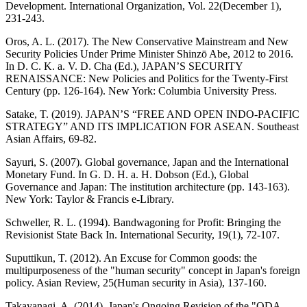
Development. International Organization, Vol. 22(December 1),
231-243.
Oros, A. L. (2017). The New Conservative Mainstream and New
Security Policies Under Prime Minister Shinzō Abe, 2012 to 2016.
In D. C. K. a. V. D. Cha (Ed.), JAPAN’S SECURITY
RENAISSANCE: New Policies and Politics for the Twenty-First
Century (pp. 126-164). New York: Columbia University Press.
Satake, T. (2019). JAPAN’S “FREE AND OPEN INDO-PACIFIC
STRATEGY” AND ITS IMPLICATION FOR ASEAN. Southeast
Asian Affairs, 69-82.
Sayuri, S. (2007). Global governance, Japan and the International
Monetary Fund. In G. D. H. a. H. Dobson (Ed.), Global
Governance and Japan: The institution architecture (pp. 143-163).
New York: Taylor & Francis e-Library.
Schweller, R. L. (1994). Bandwagoning for Profit: Bringing the
Revisionist State Back In. International Security, 19(1), 72-107.
Suputtikun, T. (2012). An Excuse for Common goods: the
multipurposeness of the "human security" concept in Japan's foreign
policy. Asian Review, 25(Human security in Asia), 137-160.
Takayanagi, A. (2014). Japan's Ongoing Revision of the "ODA