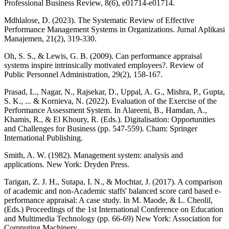
Professional Business Review, 8(6), e01714-e01714.
Mdhlalose, D. (2023). The Systematic Review of Effective
Performance Management Systems in Organizations. Jurnal Aplikasi
Manajemen, 21(2), 319-330.
Oh, S. S., & Lewis, G. B. (2009). Can performance appraisal
systems inspire intrinsically motivated employees?. Review of
Public Personnel Administration, 29(2), 158-167.
Prasad, L., Nagar, N., Rajsekar, D., Uppal, A. G., Mishra, P., Gupta,
S. K., ... & Kornieva, N. (2022). Evaluation of the Exercise of the
Performance Assessment System. In Alareeni, B., Hamdan, A.,
Khamis, R., & El Khoury, R. (Eds.). Digitalisation: Opportunities
and Challenges for Business (pp. 547-559). Cham: Springer
International Publishing.
Smith, A. W. (1982). Management system: analysis and
applications. New York: Dryden Press.
Tarigan, Z. J. H., Sutapa, I. N., & Mochtar, J. (2017). A comparison
of academic and non-Academic staffs' balanced score card based e-
performance appraisal: A case study. In M. Maode, & L. Cheolil,
(Eds.) Proceedings of the 1st International Conference on Education
and Multimedia Technology (pp. 66-69) New York: Association for
Computing Machinery.