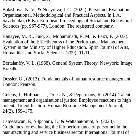
Balashova, N. V., & Nosyreva, I. G. (2022). Personnel Evaluation:
Organizational, Methodological and Practical Aspects. In I. A.
Savchenko, (Eds.). European Proceedings of Social and Behavioral
Sciences (pp. 967-977). London: The registered company.
Banayee, M. R., Faiq, Z., Mohammadi, E. M., & Faizi, F. (2022).
Evaluation of the Effectiveness of the Performance Management
System in the Ministry of Higher Education. Sprin Journal of Arts,
Humanities and Social Sciences, 1(09), 01-11.
Bertalanffy, V. L. (1968). General System Theory. Newyork: Image
Braziller.
Dessler, G., (2013). Fundamentals of human resource management.
London: Pearson.
Gelens, J., Hofmans, J., Dries, N., & Pepermans, R. (2014). Talent
management and organisational justice: Employee reactions to high
potential identification. Human Resource Management Journal,
24(2), 159–175.
Lamesawan, P., Silpcharu, T., & Wattanakomol, S. (2023).
Guidelines for evaluating the fair performance of personnel in the
manufacturing and service business sector. International Journal of