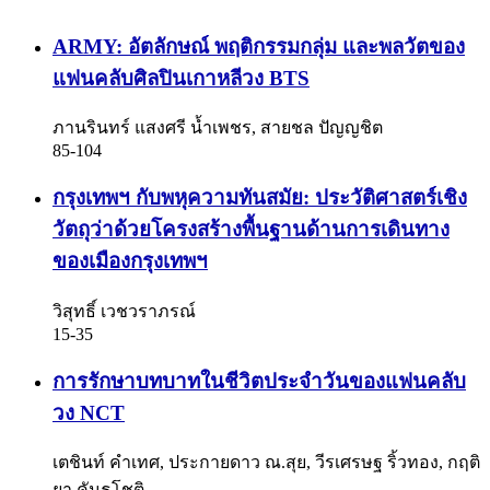
ARMY: อัตลักษณ์ พฤติกรรมกลุ่ม และพลวัตของ
แฟนคลับศิลปินเกาหลีวง BTS
ภานรินทร์ แสงศรี น้ำเพชร, สายชล ปัญญชิต
85-104
กรุงเทพฯ กับพหุความทันสมัย: ประวัติศาสตร์เชิง
วัตถุว่าด้วยโครงสร้างพื้นฐานด้านการเดินทาง
ของเมืองกรุงเทพฯ
วิสุทธิ์ เวชวราภรณ์
15-35
การรักษาบทบาทในชีวิตประจำวันของแฟนคลับ
วง NCT
เตชินท์ คำเทศ, ประกายดาว ณ.สุย, วีรเศรษฐ ริ้วทอง, กฤติ
ยา คันธโชติ