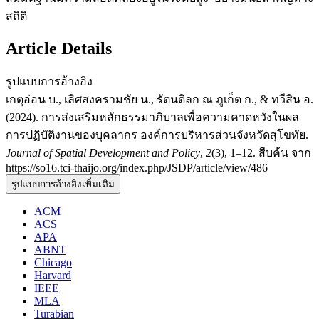
สถิติ
Article Details
รูปแบบการอ้างอิง
เกตุอ่อน บ., เลิศสงครามชัย น., รัตนดิลก ณ ภูเก็ต ก., & ทวีสิน อ.
(2024). การส่งเสริมหลักธรรมาภิบาลเพื่อความคาดหวังในผล
การปฏิบัติงานของบุคลากร องค์การบริหารส่วนจังหวัดสุโขทัย.
Journal of Spatial Development and Policy
,
2
(3), 1–12. สืบค้น จาก
https://so16.tci-thaijo.org/index.php/JSDP/article/view/486
รูปแบบการอ้างอิงเพิ่มเติม
ACM
ACS
APA
ABNT
Chicago
Harvard
IEEE
MLA
Turabian