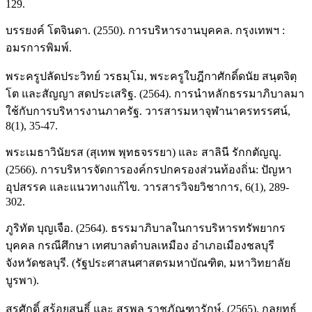
129.
บรรยงค์ โตจินดา. (2550). การบริหารงานบุคคล. กรุงเทพฯ :
อมรการพิมพ์.
พระครูปลัดประวิทย์ วรธมฺโม, พระครูใบฎีกาศักดิ์ดนัย สนฺตจิตฺ
โต และสัญญา สดประเสริฐ. (2564). การนำหลักธรรมาภิบาลมา
ใช้กับการบริหารงานภาครัฐ. วารสารมหาจุฬานาครทรรศน์,
8(1), 35-47.
พระเมธาวินัยรส (สุเทพ พุทธจรรยา) และ สาลินี รักกตัญญู.
(2566). การบริหารจัดการองค์กรปกครองส่วนท้องถิ่น: ปัญหา
อุปสรรค และแนวทางแก้ไข. วารสารวิจยวิชาการ, 6(1), 289-
302.
ภูริทัต บุญเจือ. (2564). ธรรมาภิบาลในการบริหารทรัพยากร
บุคคล กรณีศึกษา เทศบาลตำบลเหมือง อำเภอเมืองชลบุรี
จังหวัดชลบุรี. (รัฐประศาสนศาสตรมหาบัณฑิต, มหาวิทยาลัย
บูรพา).
สรศักดิ์ สร้อยสนธิ์ และ สุรพล ราชภัณฑารักษ์. (2565). กลยุทธ์