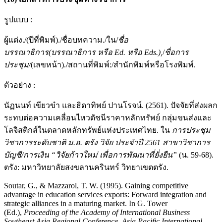
รูปแบบ :
ผู้แต่ง./(ปีที่พิมพ์)./ชื่อบทความ./ใน/
ชื่อ
บรรณาธิการ
(
บ
รรณาธิการ
หรือ
Ed.
หรือ
Eds.),
/
ชื่อ
การ
ประชุม
/
(เลขหน้า)./สถานที่พิมพ์:/สำนักพิมพ์หรือโรงพิมพ์.
ตัวอย่าง :
นัฏนนท์ เขียวขำ และธิดาทิพย์ ปานโรจน์. (2561). ปัจจัยที่ส่งผลก
ระทบต่อความเคลื่อนไหวดัชนีราคาหลักทรัพย์ กลุ่มขนส่งและ
โลจิสติกส์ในตลาดหลักทรัพย์แห่งประเทศไทย. ใน
การประชุม
วิชาการระดับชาติ ม
.
อ
.
ตรัง วิจัย ประจำปี
2561
สาขาวิชาการ
บัญชี
/
การเงิน
“
วิจัยก้าวใหม่ เพื่อการพัฒนาที่ยั่งยืน
”
(น. 59-68).
ตรัง: มหาวิทยาลัยสงขลานครินทร์ วิทยาเขตตรัง.
Soutar, G., & Mazzarol, T. W. (1995). Gaining competitive
advantage in education services exports: Forward integration and
strategic alliances in a maturing market. In G. Tower
(Ed.),
Proceeding of the Academy of International Business
Southeast Asia Regional Conference, Asia Pacific International