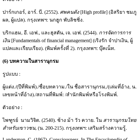
ปาร์กเกอร์, อาร์. บี. (2552).
ศพคนดัง
[High profile] (อิสริยา ชมภู
ผล, ผู้แปล). กรุงเทพฯ: นกฮูก พับลิชชิ่ง.
บริกแฮม, อี. เอฟ., และฮุสตัน, เจ. เอฟ. (2544).
การจัดการการ
เงิน
[Fundamentals of financial management] (เริงรัก จำปาเงิน, ผู้
แปลและเรียบเรียง). (พิมพ์ครั้งที่ 2). กรุงเทพฯ: บุ๊คเน็ท.
(
6
)
บทความในสารานุกรม
รูปแบบ :
ผู้แต่ง./(ปีที่พิมพ์)./ชื่อบทความ./ใน ชื่อสารานุกรม,/(เล่มที่อ้าง, น.
เลขหน้าที่อ้าง)./สถานที่พิมพ์: /สำนักพิมพ์หรือโรงพิมพ์.
ตัวอย่าง :
ไพฑูรย์ นามวิจิต. (2540). ช้าง ม้า วัว ควาย. ใน
สารานุกรมไทย
สำหรับเขาวชน
, (น. 200-215). กรุงเทพฯ: เสริมสร้างความรู้.
Landesman, C. (1967). Consciousness. In
The Encyclopedia of