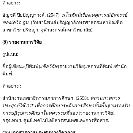
ตัวอย่าง:
อัญชลี ปิยปัญญาวงศ์. (2547).
มโนทัศน์เรื่องเหตุการณ์อัศจรรย์
ของเดวิด ฮูม
. (วิทยานิพนธ์ปริญญาอักษรศาสตรมหาบัณฑิต
สาขาวิชาปรัชญา, จุฬาลงกรณ์มหาวิทยาลัย).
(
9
)
รายงานการวิจัย
รูปแบบ:
ชื่อผู้เขียน./(ปีพิมพ์)./
ชื่อวิจัย
/(รายงานวิจัย)./สถานที่พิมพ์:/สำนัก
พิมพ์.
ตัวอย่าง :
สำนักงานเลขาธิการสภาการศึกษา. (2558).
สถานภาพการ
ประยุกต์ใช้
ICT
เพื่อการศึกษาระดับการศึกษาขั้นพื้นฐานรองรับ
การปฏิรูปการศึกษาในทศวรรษที่สอง
(รายงานการวิจัย).
กรุงเทพฯ: ศูนย์เทคโนโลยีสารสนเทศและการสื่อสาร.
(
10
)
เอกสารการประชุมทางวิชาการ