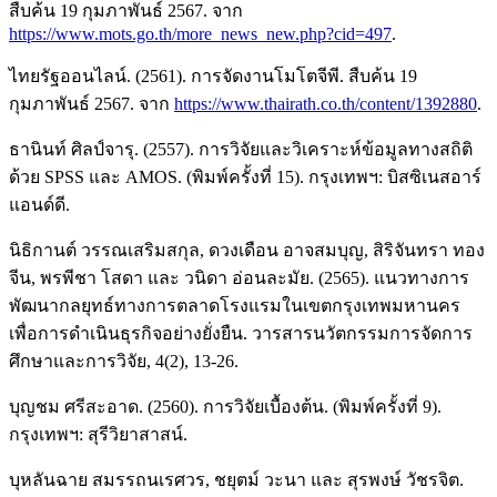
สืบค้น 19 กุมภาพันธ์ 2567. จาก
https://www.mots.go.th/more_news_new.php?cid=497
.
ไทยรัฐออนไลน์. (2561). การจัดงานโมโตจีพี. สืบค้น 19
กุมภาพันธ์ 2567. จาก
https://www.thairath.co.th/content/1392880
.
ธานินท์ ศิลป์จารุ. (2557). การวิจัยและวิเคราะห์ข้อมูลทางสถิติ
ด้วย SPSS และ AMOS. (พิมพ์ครั้งที่ 15). กรุงเทพฯ: บิสซิเนสอาร์
แอนด์ดี.
นิธิกานต์ วรรณเสริมสกุล, ดวงเดือน อาจสมบุญ, สิริจันทรา ทอง
จีน, พรพีชา โสดา และ วนิดา อ่อนละมัย. (2565). แนวทางการ
พัฒนากลยุทธ์ทางการตลาดโรงแรมในเขตกรุงเทพมหานคร
เพื่อการดำเนินธุรกิจอย่างยั่งยืน. วารสารนวัตกรรมการจัดการ
ศึกษาและการวิจัย, 4(2), 13-26.
บุญชม ศรีสะอาด. (2560). การวิจัยเบื้องต้น. (พิมพ์ครั้งที่ 9).
กรุงเทพฯ: สุรีวิยาสาสน์.
บุหลันฉาย สมรรถนเรศวร, ชยุตม์ วะนา และ สุรพงษ์ วัชรจิต.