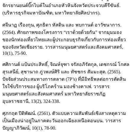
จักรยานยนต์บิ๊กไบค์ในอำเภอหัวหินจังหวัดประจวบคีรีขันธ์.
(บริหารธุรกิจมหาบัณฑิต, มหาวิทยาลัยศิลปากร).
ศจีนาฏ เรืองกุน, ศุภธิดา หัสดิน และ พบกานต์ อาวัชนาการ.
(2564). ศักยภาพของโครงการ “เราด้วยด้วยกัน” จากมุมมอง
ของนักท่องเที่ยวไทยและผู้ประกอบธุรกิจเกี่ยวกับการท่องเที่ยว
ของจังหวัดเชียงราย. วารสารมนุษยศาสตร์และสังคมศาสตร์,
10(1), 75-90.
ศศิกานต์ แป้นประสิทธิ์, จิณห์จุฑา จรัสอภิรัตกุล, เดชกรณ์ โกศล
สุรเสนีย์, สุชานาถ ภู่วพงษ์ศิริ และ ทัชชกร สัมมะสุต. (2565).
ปัจจัยส่วนประสมทางการตลาด (7P’s) ที่มีอิทธิพลต่อการตัดสิน
ใจใช้บริการของ ผู้บริโภคร้าน มองช้างคาเฟ. วารสาร
มนุษยศาสตร์และสังคมศาสตร์ มหาวิทยาลัยราชภัฏ
อุบลราชธานี, 13(2), 324-338.
ศุภกฤต ปิติพัฒน์. (2561). ตัวแบบความสัมพันธ์เชิงสาเหตุความ
เป็นเมืองน่าอยู่ในภาคตะวันออกเฉียงเหนือตอนบน. วารสาร
ปัญญาภิวัฒน์, 10(1), 78-90.