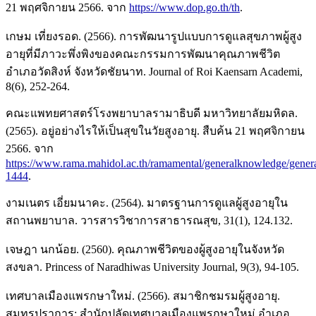
21 พฤศจิกายน 2566. จาก
https://www.dop.go.th/th
.
เกษม เที่ยงรอด. (2566). การพัฒนารูปแบบการดูแลสุขภาพผู้สูง
อายุที่มีภาวะพึ่งพิงของคณะกรรมการพัฒนาคุณภาพชีวิต
อำเภอวัดสิงห์ จังหวัดชัยนาท. Journal of Roi Kaensarn Academi,
8(6), 252-264.
คณะแพทยศาสตร์โรงพยาบาลรามาธิบดี มหาวิทยาลัยมหิดล.
(2565). อยู่อย่างไรให้เป็นสุขในวัยสูงอายุ. สืบค้น 21 พฤศจิกายน
2566. จาก
https://www.rama.mahidol.ac.th/ramamental/generalknowledge/gener
1444
.
งามเนตร เอี่ยมนาคะ. (2564). มาตรฐานการดูแลผู้สูงอายุใน
สถานพยาบาล. วารสารวิชาการสาธารณสุข, 31(1), 124.132.
เจษฎา นกน้อย. (2560). คุณภาพชีวิตของผู้สูงอายุในจังหวัด
สงขลา. Princess of Naradhiwas University Journal, 9(3), 94-105.
เทศบาลเมืองแพรกษาใหม่. (2566). สมาชิกชมรมผู้สูงอายุ.
สมุทรปราการ: สำนักปลัดเทศบาลเมืองแพรกษาใหม่ อำเภอ